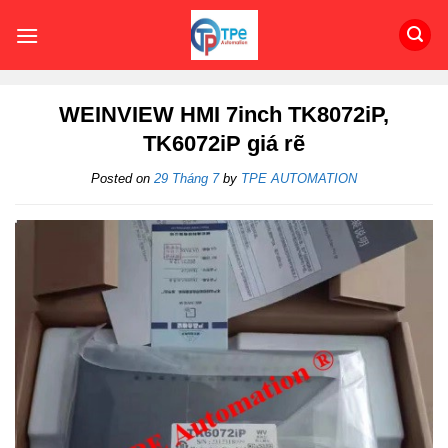
Skip
to
content
WEINVIEW HMI 7inch TK8072iP,
TK6072iP giá rẽ
Posted on
29 Tháng 7
by
TPE AUTOMATION