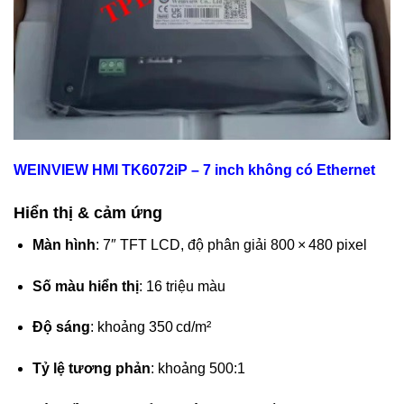
WEINVIEW HMI TK6072iP – 7 inch không có Ethernet
Hiển thị & cảm ứng
Màn hình
: 7″ TFT LCD, độ phân giải 800 × 480 pixel
Số màu hiển thị
: 16 triệu màu
Độ sáng
: khoảng 350 cd/m²
Tỷ lệ tương phản
: khoảng 500:1