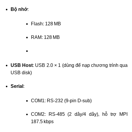
Bộ nhớ
:
Flash: 128 MB
RAM: 128 MB
USB Host
: USB 2.0 × 1 (dùng để nạp chương trình qua
USB disk)
Serial
:
COM1: RS‑232 (9-pin D-sub)
COM2: RS‑485 (2 dây/4 dây), hỗ trợ MPI
187.5 kbps