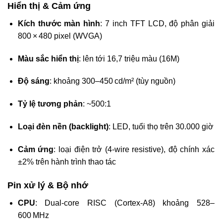
Hiển thị & Cảm ứng
Kích thước màn hình
: 7 inch TFT LCD, độ phân giải
800 × 480 pixel (WVGA)
Màu sắc hiển thị
: lên tới 16,7 triệu màu (16M)
Độ sáng
: khoảng 300–450 cd/m² (tùy nguồn)
Tỷ lệ tương phản
: ~500:1
Loại đèn nền (backlight)
: LED, tuổi thọ trên 30.000 giờ
Cảm ứng
: loại điện trở (4‑wire resistive), độ chính xác
±2% trên hành trình thao tác
Pin xử lý & Bộ nhớ
CPU
: Dual-core RISC (Cortex-A8) khoảng 528–
600 MHz