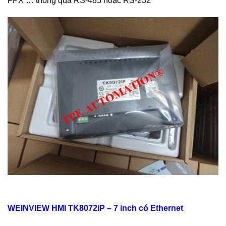
FPX … thông qua RS‑485 hoặc RS‑232
WEINVIEW HMI TK8072iP – 7 inch có Ethernet