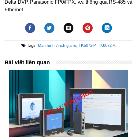
Delta DVP, Panasonic FP0/FPX, v.v. thông qua RS‑485 và
Ethernet
Tags:
Màn hình 7inch giá rẽ
,
TK6072iP
,
TK8072iP
.
Bài viết liên quan